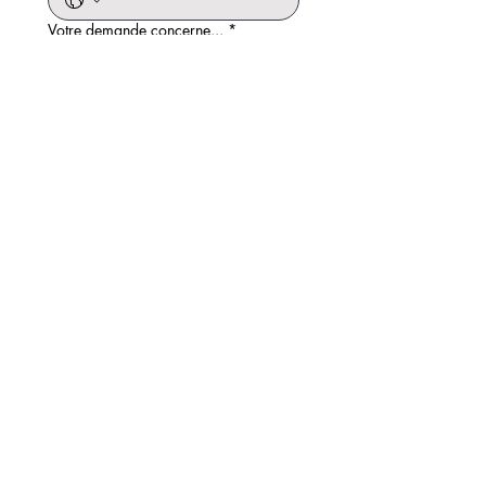
Votre demande concerne...
*
Décrivez votre projet
Envoyer
Votre agence digitale
et graphisme à Genève