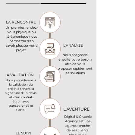
LA RENCONTRE
Un premier rendez-
vous physique ou
téléphonique nous
permettra d'en
L'ANALYSE
savoir plus sur votre
projet.
Nous analysons
ensuite votre besoin
afin de vous
proposer rapidement
les solutions.
LA VALIDATION
Nous procéderons à
la validation du
projet à travers la
signature d'un devis
et d'un contrat
établi avec
transparence et
L'AVENTURE
clarté.
Digital & Graphic
Agency est une
agence proche
de ses clients.
LE SUIVI
Vous serez