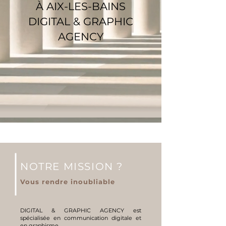
À AIX-LES-BAINS
DIGITAL & GRAPHIC
AGENCY
NOTRE MISSION ?
Vous rendre
inoubliable
DIGITAL & GRAPHIC AGENCY est
spécialisée en communication digitale et
en graphisme.