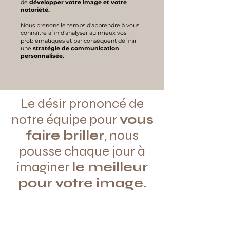
de
développer votre image et votre
notoriété.
Nous prenons le temps d'apprendre à vous
connaître afin d’analyser au mieux vos
problématiques et par conséquent définir
une
stratégie de communication
personnalisée.
Le désir prononcé de
notre équipe pour
vous
faire briller
, nous
pousse chaque jour à
imaginer
le meilleur
pour votre image.